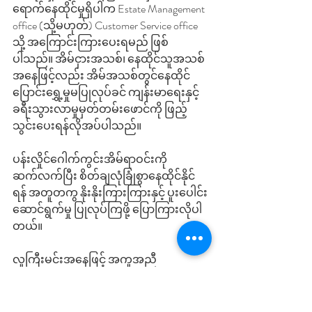
ရောက်နေထိုင်မှုရှိပါက Estate Management 
office (သို့မဟုတ်) Customer Service office 
သို့ အကြောင်းကြားပေးရမည် ဖြစ်
ပါသည်။ အိမ်ငှားအသစ်၊ နေထိုင်သူအသစ်
အနေဖြင့်လည်း အိမ်အသစ်တွင်နေထိုင်
ပြောင်းရွှေ့မှုမပြုလုပ်ခင် ကျန်းမာရေးနှင့်
ခရီးသွားလာမှုမှတ်တမ်းဖောင်ကို ဖြည့်
သွင်းပေးရန်လိုအပ်ပါသည်။
ပန်းလှိုင်ဂေါက်ကွင်းအိမ်ရာဝင်းကို 
ဆက်လက်ပြီး စိတ်ချလုံခြုံစွာနေထိုင်နိုင်
ရန် အတူတကွ နိုးနိုးကြားကြားနှင့် ပူးပေါင်း
ဆောင်ရွက်မှု ပြုလုပ်ကြဖို့ ပြောကြားလိုပါ
တယ်။ 
လူကြီးမင်းအနေဖြင့် အကူအညီ 
တစ်စုံတစ်ရာ လိုအပ်ပါက အိမ်ရာစီမံခန့်ခွဲမှု
အဖွဲ့ အီးမေးလ်ကို ဆက်သွယ်
စုံစမ်းမေးမြန်းနိုင်ပါတယ်။ 