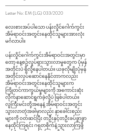
Letter No: EM (LG) 033/2020
လေးစားအပ်ပါသော ပန်းလှိုင်ဂေါက်ကွင်း
အိမ်ရာဝင်းအတွင်းနေထိုင်သူများအားလုံး 
မင်္ဂလာပါ။ 
ပန်းလှိုင်ဂေါက်ကွင်းအိမ်ရာဝင်းအတွင်းမှာ
တော့ နေ့စဥ်လှုပ်ရှားသွားလာမှုတွေက ပုံမှန်
အတိုင်းပဲ ရှိလို့နေပါတယ်။ ယခုလိုမျိုးပုံမှန်
အတိုင်းလုပ်ဆောင်နေနိုင်တာကလည်း 
အိမ်ရာဝင်းအတွင်းနေထိုင်သူများက 
ကြိုတင်ကာကွယ်မှုများကို အကောင်းဆုံး
လိုက်နာဆောင်ရွက်ခဲ့လို့ပဲ ဖြစ်ပါတယ်။ 
လူကြီးမင်းတို့အနေနဲ့ အိမ်ရာဝင်းအတွင်း
သွားလာတဲ့အခါမှာလည်း နှာခေါင်းစည်း
များကို ဝတ်ဆင်ပြီး တဦးနှင့်တဦးခပ်ခွာခွာ
နေထိုင်ကြရင်း ဂရုတစိုက်နဲ့သွားလာကြဖို့ 