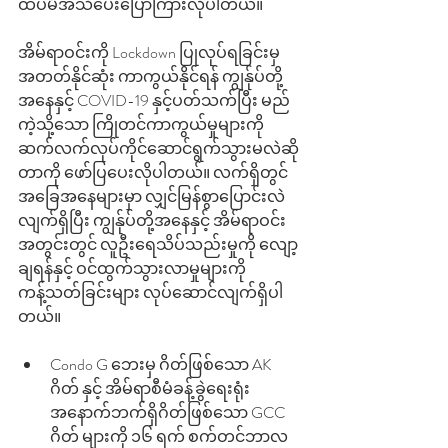
ထပ်မံအသိပေးပြောကြားလိုပါတယ်။ 
အိမ်ရာဝင်းကို Lockdown ပြုလုပ်ရခြင်းမှ 
အတတ်နိုင်ဆုံး ကာကွယ်နိုင်ရန် ကျွန်ုပ်တို့
အနေနှင့် COVID-19 နှင့်ပတ်သက်ပြီး မည်
ကဲ့သို့သော ကြိုတင်ကာကွယ်မှုများကို  
ဆက်လက်လုပ်ကိုင်ဆောင်ရွက်သွားမလဲဆို
တာကို ဖော်ပြပေးလိုပါတယ်။ လက်ရှိတွင် 
အခြေအနေများမှာ လျှင်မြန်စွာပြောင်းလဲ
လျက်ရှိပြီး ကျွန်ုပ်တို့အနေနှင့် အိမ်ရာဝင်း
အတွင်းတွင် လူဦးရေသိပ်သည်းမှုကို လျော့
ချရန်နှင့် ဝင်ထွက်သွားလာမှုများကို 
ကန့်သတ်ခြင်းများ လုပ်ဆောင်လျက်ရှိပါ
တယ်။ 
Condo G ဘေးမှ ဂိတ်ဖြစ်သော AK 
ဂိတ် နှင့် အိမ်ရာစီမံခန့်ခွဲရေးရုံး 
အနောက်ဘက်ရှိဂိတ်ဖြစ်သော GCC 
ဂိတ် များကို ၁၆ ရက် စက်တင်ဘာလ 