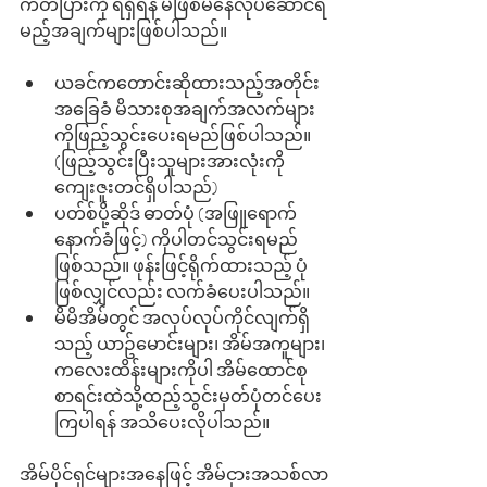
ကတ်ပြားကို ရရှိရန် မဖြစ်မနေလုပ်ဆောင်ရ
မည့်အချက်များဖြစ်ပါသည်။
ယခင်ကတောင်းဆိုထားသည့်အတိုင်း 
အခြေခံ မိသားစုအချက်အလက်များ 
ကိုဖြည့်သွင်းပေးရမည်ဖြစ်ပါသည်။ 
(ဖြည့်သွင်းပြီးသူများအားလုံးကို 
ကျေးဇူးတင်ရှိပါသည်)
ပတ်စ်ပို့ဆိုဒ် ဓာတ်ပုံ (အဖြူရောက်
နောက်ခံဖြင့်) ကိုပါတင်သွင်းရမည်
ဖြစ်သည်။ ဖုန်းဖြင့်ရိုက်ထားသည့် ပုံ
ဖြစ်လျှင်လည်း လက်ခံပေးပါသည်။ 
မိမိအိမ်တွင် အလုပ်လုပ်ကိုင်လျက်ရှိ
သည့် ယာဥ်မောင်းများ၊ အိမ်အကူများ၊ 
ကလေးထိန်းများကိုပါ အိမ်ထောင်စု
စာရင်းထဲသို့ထည့်သွင်းမှတ်ပုံတင်ပေး
ကြပါရန် အသိပေးလိုပါသည်။ 
အိမ်ပိုင်ရှင်များအနေဖြင့် အိမ်ငှားအသစ်လာ