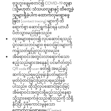
ဗုဒ္ဓဟူးနေ့မှစတင်၍ 
COVID-19 လူနာ 
(သို့မဟုတ်) သံသယလူနာနှင့် ထိတွေ့ခဲ့
သူများရှိခဲ့ပါက ထောက်လှမ်းရှာဖွေ
ခြင်း
 (contact tracing) များကို ထိ
ရောက်စွာ ဆောင်ရွက်နိုင်ရန် ယာယီ
ပိတ်သွားမည်ဖြစ်သည်။ 
လူအများစုဝေး၍ လုပ်ဆောင်ရသည့် 
ပွဲလမ်းသဘင်များ၊ စုဝေးခြင်းများကို 
ကန့်သတ်မှုပြုလုပ်သွားမည်။ 
အိမ်ရာဝင်းအတွင်းလာရောက်သော
ဧည့်သည်များအနေနှင့် ပင်မဂိတ်တွင် 
QR code ကို scan ဖတ်၍ အမည်နှင့်
ဆက်သွယ်ရမည့်ဖုန်းနံပတ်များကို 
မှတ်ပုံတင်ခြင်းပြုလုပ်ရမည်ဖြစ်
ပါသည်။  ထိုသို့လုပ်ဆောင်ခြင်းဖြင့် 
အိမ်ရာဝင်းအတွင်းရှိမည်သည့်နေရာ
သို့သွားရောက်ခဲ့သည်ဆိုသည်ကို သိရှိ
နိုင်ပြီး ပိုမိုကောင်းမွန်သော 
ထောက်လှမ်းရှာဖွေမှု (Contact 