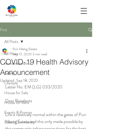
Post
All Posts
Pun Hlaing Estate
All Posts
Sep 17, 2020
3 min read
COVID-19 Health Advisory
Announcements
Announcement
Safety
Updated:
Sep 18, 2020
Lifestyle
Letter No: EM (LG) 033/2020
House for Sale
Dear Residents
House for Rent
Events & Promos
Life is relatively normal within the gates of Pun 
Hlaing Estate and this only made possible by 
Gated Community
the community taking precautions for the best 