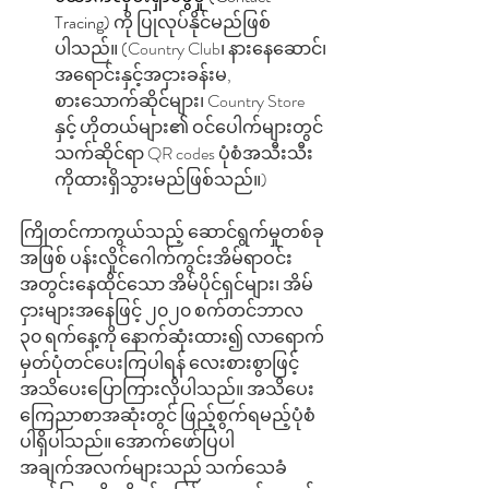
Tracing) 
ကို ပြုလုပ်နိုင်မည်ဖြစ်
ပါသည်။ (Country Club၊ နားနေဆောင်၊ 
အရောင်းနှင့်အငှားခန်းမ, 
စားသောက်ဆိုင်များ၊ Country Store 
နှင့် ဟိုတယ်များ၏ ဝင်ပေါက်များတွင် 
သက်ဆိုင်ရာ QR codes ပုံစံအသီးသီး
ကိုထားရှိသွားမည်ဖြစ်သည်။)
ကြိုတင်ကာကွယ်သည့် ဆောင်ရွက်မှုတစ်ခု
အဖြစ် ပန်းလှိုင်ဂေါက်ကွင်းအိမ်ရာဝင်း
အတွင်းနေထိုင်သော အိမ်ပိုင်ရှင်များ၊ အိမ်
ငှားများအနေဖြင့် ၂၀၂၀ စက်တင်ဘာလ 
၃၀ ရက်နေ့ကို နောက်ဆုံးထား၍ လာရောက်
မှတ်ပုံတင်ပေးကြပါရန် လေးစားစွာဖြင့် 
အသိပေးပြောကြားလိုပါသည်။ အသိပေး
ကြေညာစာအဆုံးတွင် ဖြည့်စွက်ရမည့်ပုံစံ 
ပါရှိပါသည်။ အောက်ဖော်ပြပါ
အချက်အလက်များသည် သက်သေခံ