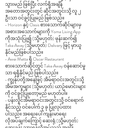
သွားမည် ဖြစ်ပြီး လက်ရှိအချိန်
အတောအတွင်းတွင် ဆိုင်အတွင်းသို့ လူ ၂ 
ဦးသာ ဝင်ခွင့်ပြုမည် ဖြစ်သည်။ 
• Horizon နှင့် Oasis စားသောက်ဆိုင်များမှ 
အစားအသောက်များကို Yoma Living App 
ကိုအသုံးပြု၍ (သို့မဟုတ်) ဖုန်းဆက်၍ 
Take Away (သို့မဟုတ်) Delivery ဖြင့် မှာယူ
နိုင်မည်ဖြစ်ပါသည်။ 
• Awei Metta ရှိ Oscar Restaurant 
စားသောက်ဆိုင်တွင် Take Away ဝန်ဆောင်မှု
သာ ရရှိနိုင်မည် ဖြစ်ပါသည်။ 
• ကျွန်ုပ်တို့အနေဖြင့် အိမ်ရာဝင်းအတွင်းသို့ 
အိမ်အကူများ (သို့မဟုတ်) ယာဉ်မောင်းများ
ကို ဝင်ခွင့်ပြုတော့မည် မဟုတ်ပါ။
• ပန်းလှိုင်အိမ်ရာဝင်းအတွင်းသို့ ဝင်ရောက်
နိုင်သည့် ဝင်ပေါက် ၃ ခု ပြုလုပ်ထား
ပါသည်။ အရေးပေါ် ကျန်းမာရေး 
လိုအပ်ချက်ကြောင့် ဆေးရုံ (သို့မဟုတ်) 
ဆေးခန်း သွားရန်လိုအပ်သည့် အချိန် 