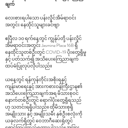
ချက်
လေးစားရပါသော ပန်းလှိုင်အိမ်ရာဝင်း
အတွင်း နေထိုင်သူများခင်ဗျာ
ဧပြီလ ၁၀ ရက်နေ့တွင် ကျွန်ုပ်တို့ ပန်းလှိုင်
အိမ်ရာဝင်းအတွင်း Jasmine Place 16B ရှိ 
နေထိုင်သူတစ်ဦးတွင် COVID-19 ပိုးတွေ့ရှိမှု
နှင့် ပတ်သက်၍ အသိပေးကြေညာချက် 
ထပ်မံပြုလုပ်လိုပါသည်။ 
ယနေ့တွင် ရန်ကုန်တိုင်းအစိုးရနှင့် 
ကျန်းမာရေးနှင့် အားကစားဝန်ကြီးဌာန၏ 
အသိပေးကြေညာချက်အရ မိသားစုဝင်
နောက်တစ်ဦးတွင် ရောဂါပိုးတွေ့ရှိရသည်
ဟု သတင်းရရှိပါသည်။ ထိုမိသားစုရှိ 
ယခုလက်ရှိတွင် ဝေဘာဂီဆေးရုံတွင် 
စောင့်ကြပ်ကြည့်ရှုထားပါသည်။ အခြား