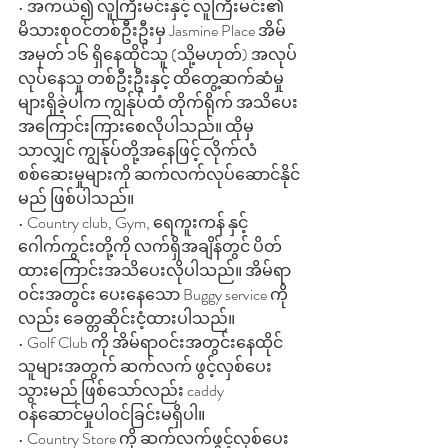
• အကယ်၍ လူကြီးမင်းနှင့် လူကြီးမင်း၏ 
မိသားစုဝင်တစ်ဦးဦးမှ Jasmine Place အိမ်
အမှတ် ၁၆ ရှိနေထိုင်သူ (သို့မဟုတ်) အလုပ်
လုပ်နေသူ တစ်ဦးဦးနှင့် ထိတွေ့ဆက်ဆံမှု
များရှိခဲ့ပါက ကျွန်ုပ်ထံ တိုက်ရိုက် အသိပေး
အကြောင်းကြား‌စေလိုပါသည်။ ထိုမှ
သာလျှင် ကျွန်ုပ်တို့အနေဖြင့် လိုက်လံ
စစ်ဆေးမှုများကို ဆက်လက်လုပ်ဆောင်နိုင်
မည် ဖြစ်ပါသည်။
• Country club, Gym, ရေကူးကန် နှင့် 
ဂေါက်ကွင်းတို့ကို လက်ရှိအချိန်တွင် ပိတ်
ထားကြောင်းအသိပေးလိုပါသည်။ အိမ်ရာ
ဝင်းအတွင်း ပေးနေသော Buggy service ကို
လည်း ခေတ္တဆိုင်းငံ့ထားပါသည်။
• Golf Club ကို အိမ်ရာဝင်းအတွင်းနေထိုင်
သူများအတွက် ဆက်လက် ဖွင့်လှစ်ပေး
သွားမည် ဖြစ်သော်လည်း caddy 
ဝန်ဆောင်မှုပါဝင်ခြင်းမရှိပါ။ 
• Country Store ကို ဆက်လက်ဖွင့်လှစ်ပေး