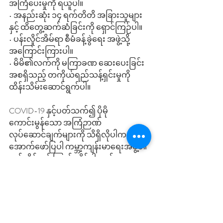
အကြံပေးမှုကို ရယူပါ။ 
• အနည်းဆုံး ၁၄ ရက်တိတိ အခြားသူများ
နှင့် ထိတွေ့ဆက်ဆံခြင်းကို ရှောင်ကြဉ်ပါ။ 
• ပန်းလှိုင်အိမ်ရာ စီမံခန့်ခွဲရေး အဖွဲ့သို့
အကြောင်းကြားပါ။ 
• မိမိ၏လက်ကို မကြာခဏ ဆေး‌ပေးခြင်း 
အစရှိသည့် တကိုယ်ရည်သန့်ရှင်းမှုကို 
ထိန်းသိမ်းဆောင်ရွက်ပါ။ 
COVID-19 နှင့်ပတ်သက်၍ ပိုမို
ကောင်းမွန်သော အကြံဉာဏ် 
လုပ်ဆောင်ချက်များကို သိရှိလိုပါက 
အောက်ဖော်ပြပါ ကမ္ဘာ့ကျန်းမာရေးအဖွဲ့၏ 
ဝဘ်ဆိုဒ်တွင် ကြည့်ရှုနိုင်ပါသည်။ 
https://www.who.int/emergencies/diseases/no
vel-coronavirus-2019/advice-for-public  
လူကြီးမင်းအနေဖြင့် အကူအညီ 
တစ်စုံတစ်ရာ လိုအပ်ပါက ကျွန်ုပ်တို့၏ 