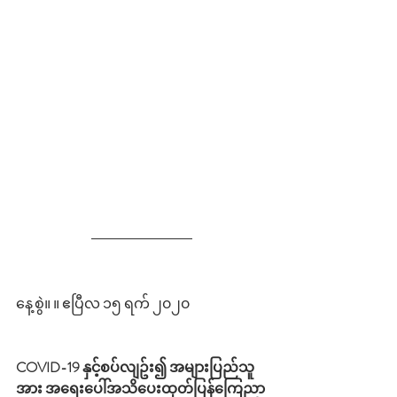
နေ့စွဲ။ ။ ဧပြီလ ၁၅ ရက် ၂၀၂၀
COVID-19 နှင့်စပ်လျဥ်း၍ အများပြည်သူ
အား အရေးပေါ်အသိပေးထုတ်ပြန်ကြေညာ