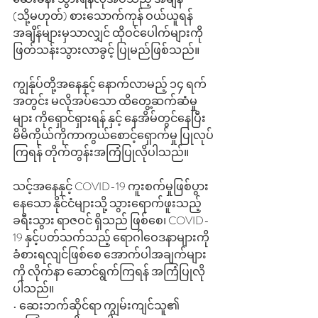
(သို့မဟုတ်) စားသောက်ကုန် ဝယ်ယူရန်
အချိန်များမှသာလျှင် ထိုဝင်ပေါက်များကို 
ဖြတ်သန်းသွားလာခွင့် ပြုမည်ဖြစ်သည်။ 
ကျွန်ုပ်တို့အနေနှင့် နောက်လာမည့် ၁၄ ရက်
အတွင်း မလိုအပ်သော ထိတွေ့ဆက်ဆံမှု
များ ကိုရှောင်ရှားရန် နှင့် နေအိမ်တွင်နေပြီး 
မိမိကိုယ်ကိုကာကွယ်စောင့်ရှောက်မှု ပြုလုပ်
ကြရန် တိုက်တွန်းအကြံပြုလိုပါသည်။ 
သင့်အနေနှင့် COVID-19 ကူးစက်မှုဖြစ်ပွား
နေသော နိုင်ငံများသို့ သွားရောက်ဖူးသည့် 
ခရီးသွား ရာဇဝင် ရှိသည် ဖြစ်စေ၊ COVID-
19 နှင့်ပတ်သက်သည့် ရောဂါဝေဒနာများကို 
ခံစားရလျင်ဖြစ်စေ အောက်ပါအချက်များ
ကို လိုက်နာ ဆောင်ရွက်ကြရန် အကြံပြုလို
ပါသည်။ 
• ဆေးဘက်ဆိုင်ရာ ကျွမ်းကျင်သူ၏ 