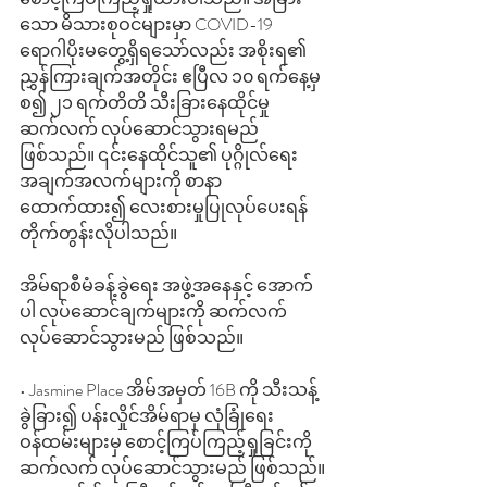
သော မိသားစုဝင်များမှာ COVID-19 
ရောဂါပိုးမတွေ့ရှိရသော်လည်း အစိုးရ၏ 
ညွှန်ကြားချက်အတိုင်း ဧပြီလ ၁၀ ရက်နေ့မှ 
စ၍ ၂၁ ရက်တိတိ သီးခြားနေထိုင်မှု
ဆက်လက် လုပ်ဆောင်သွားရမည် 
ဖြစ်သည်။ ၎င်းနေထိုင်သူ၏ ပုဂ္ဂိုလ်ရေး
အချက်အလက်များကို စာနာ
ထောက်ထား၍ လေးစားမှုပြုလုပ်ပေးရန် 
တိုက်တွန်းလိုပါသည်။
အိမ်ရာစီမံခန့်ခွဲရေး အဖွဲ့အနေနှင့် အောက်
ပါ လုပ်ဆောင်ချက်များကို ဆက်လက် 
လုပ်ဆောင်သွားမည် ဖြစ်သည်။ 
• Jasmine Place အိမ်အမှတ် 16B ကို သီးသန့်
ခွဲခြား၍ ပန်းလှိုင်အိမ်ရာမှ လုံခြုံရေး
ဝန်ထမ်းများမှ စောင့်ကြပ်ကြည့်ရှုခြင်းကို 
ဆက်လက် လုပ်ဆောင်သွားမည် ဖြစ်သည်။ 