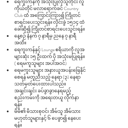
ရေကူးကန်ကို အသုံးပြုလိုသူတိုင်း လူ
ကိုယ်တိုင် မလာရောက်ခင် Country 
Club ထံ အကြောင်းကြား၍ ကြိုတင်
စာရင်းပေးသွင်းရန်။ လိုင်းခွဲ ၁၅၁၄ ထံ 
ခေါ်ဆို၍ ကြိုတင်စာရင်းပေးသွင်းရန်။ 
နေ့စဉ် နံနက် ၇ နာရီမှ ညနေ ၇ နာရီ
အထိ။ 
ရေကူးကန်နှင့် Lounge ဧရိယာကို လူအ
များဆုံး ၁၅ ဦးထက် ပို အသုံးမပြုရန်။ 
( ရေမကူသူများ အပါအဝင်) 
ရေမကူးသူများ အနားယူအပန်းဖြေနိုင်
စေရန် မတူညီသည့် နေရာ (၃) နေရာ 
သတ်မှတ်ပေးထားပါသည်။ 
အချင်းချင်း ခပ်ခွာခွာနေရမည့် 
စည်းကမ်းကို အရေးတယူ လိုက်နာ
ရန်။ 
မိမိ၏ မိသားစုဝင်၊ အိမ်သူ အိမ်သား 
မဟုတ်သူများနှင့် ၆ ပေခွာ၍ နေပေး
ရန်။ 