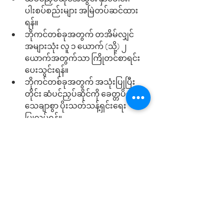
ပါးစပ်စည်းများ အမြဲတပ်ဆင်ထား
ရန်။ 
ဘိုကင်တစ်ခုအတွက် တအိမ်လျှင် 
အများသုံး လူ ၁ ယောက် (သို့) ၂ 
ယောက်အတွက်သာ ကြိုတင်စာရင်း
ပေးသွင်းရန်။ 
ဘိုကင်တစ်ခုအတွက် အသုံးပြုပြီး
တိုင်း ဆံပင်ညှပ်ဆိုင်ကို ခေတ္တပိတ်၍ 
သေချာစွာ ပိုးသတ်သန့်ရှင်းရေး 
ပြုလုပ်ရန်။
ကျေးဇူးတင်ရှိပါသည်။
Your Country Club Team