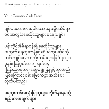
Thank you very much and see you soon!
Your Country Club Team
ချစ်ခင်လေးစားရပါသော ပန်းလှိုင်အိမ်ရာ
ဝင်းအတွင်းနေထိုင်သူများ ခင်ဗျာ/ရှင်။
ပန်းလှိုင်အိမ်ရာဝန်းရှိ နေထိုင်သူများ
အတွက် ရေကူးကန်နှင့် ဆံပင်ညှပ်ဆိုင်ကို 
တင်းကျပ်သော စည်းကမ်းများဖြင့် ၂၀၂၁ 
ခုနှစ်၊ သြဂုတ်လ ၁၂ ရက်နေ့ 
(ကြာသပတေး) နေ့မှစ၍ ပြန်ဖွင့်သွားမည်
ဖြစ်ကြောင်း ဝမ်းမြောက်စွာ အသိပေး
လိုက်ပါသည်။ 
ရေကူးကန်အသုံးပြုသူများ လိုက်နာရမည့် 
စည်းကမ်းချက်များ 