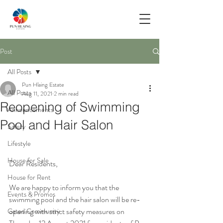
Post
All Posts
Pun Hlaing Estate
All Posts
Aug 11, 2021
2 min read
Reopening of Swimming
Announcements
Pool and Hair Salon
Safety
Lifestyle
House for Sale
Dear Residents, 
House for Rent
We are happy to inform you that the 
Events & Promos
swimming pool and the hair salon will be re-
opening with strict safety measures on 
Gated Community