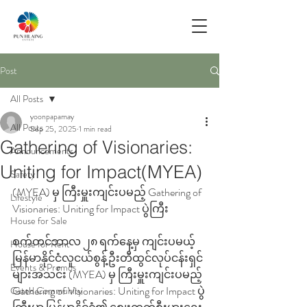
Post
All Posts
yoonpapamay
All Posts
Sep 25, 2025
1 min read
Gathering of Visionaries:
Announcements
Uniting for Impact(MYEA)
Safety
(MYEA) မှ ကြီးမှူးကျင်းပမည့် Gathering of 
Lifestyle
Visionaries: Uniting for Impact ပွဲကြီး
House for Sale
စက်တင်ဘာလ ၂၈ ရက်နေ့မှ ကျင်းပမယ့် 
House for Rent
မြန်မာနိုင်ငံလူငယ်စွန့်ဦးတီထွင်လုပ်ငန်းရှင်
Events & Promos
များအသင်း (MYEA) မှ ကြီးမှူးကျင်းပမည့် 
Gathering of Visionaries: Uniting for Impact ပွဲ
Gated Community