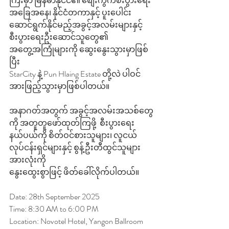
ကြီးမှာ မြန်မာနိုင်ငံ၏ စျေးကွက်စီးပွားရေး
အခြေအနေ၊ နိုင်ငံတကာနှင့် ပူးပေါင်း
ဆောင်ရွက်နိုင်မည့်အခွင့်အလမ်းများနှင့် 
စီးပွားရေးဦးဆောင်သူတွေ၏ 
အတွေ့အကြုံများကို ဆွေးနွေးသွားမှာဖြစ်
ပြီး  
StarCity နဲ့ Pun Hlaing Estate တို့လဲ ပါဝင်
အားဖြည့်သွားမှာဖြစ်ပါတယ်။
အနာဂတ်အတွက် အခွင့်အလမ်းအသစ်တွေ
ကို အတူတူဖော်ထုတ်ကြဖို့  စီးပွားရေး
နယ်ပယ်ကို စိတ်ဝင်စားသူများ၊ လူငယ်
လုပ်ငန်းရှင်များနှင့် စွန့်ဦးတီထွင်သူများ
အားလုံးကို 
နွေးထွေးစွာဖြင့် ဖိတ်ခေါ်လိုက်ပါတယ်။
Date: 28th September 2025
Time: 8:30 AM to 6:00 PM
Location: Novotel Hotel, Yangon Ballroom